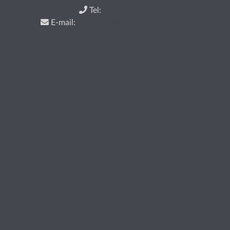
Tel:
0547 384816
E-mail:
preventivi@grandeformato.com
home
prodotti
contatti
Privacy
Note
Supporti rigidi
Adesivi
Espositori da banco
Espositori da terra
Supporti flessibili
Foto quadro
Manifesti